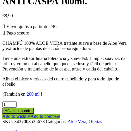
ANTI CASPA 100ml.
€
8,99
Envío gratis a partir de 29€
Pago seguro
CHAMPÚ 100% ALOE VERA tratante suave a base de Aloe Vera
y extractos de plantas de acción seboreguladora.
Tiene una extraordinaria tolerancia y suavidad. Limpia, suaviza, da
brillo y volumen al cabello que queda sedoso y fácil de peinar.
Prevención y tratamiento de la caspa, grasa y caída del cabello.
Alivia el picor y rojeces del cuero cabelludo y para todo tipo de
cabello.
¡También en
200 ml.
!
CHAMPÚ
ANTI
Añadir al carrito
CAÍDA
Add to wishlist
Add to compare
Y
SKU:
8437008535678
Categorías:
Aloe Vera
,
Ofertas
ANTI
CASPA