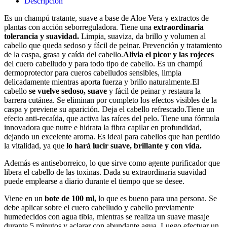
Descripción
100ml.
cantidad
Es un champú tratante, suave a base de Aloe Vera y extractos de
plantas con acción seborreguladora. Tiene una
extraordinaria
tolerancia y suavidad.
Limpia, suaviza, da brillo y volumen al
cabello que queda sedoso y fácil de peinar. Prevención y tratamiento
de la caspa, grasa y caída del cabello.
Alivia el picor y las rojeces
del cuero cabelludo y para todo tipo de cabello. Es un champú
dermoprotector para cueros cabelludos sensibles, limpia
delicadamente mientras aporta fuerza y brillo naturalmente.
El
cabello
se vuelve sedoso, suave
y fácil de peinar y restaura la
barrera cutánea. Se eliminan por completo los efectos visibles de la
caspa y previene su aparición. Deja el cabello refrescado.
Tiene un
efecto anti-recaída, que activa las raíces del pelo. Tiene una fórmula
innovadora que nutre e hidrata la fibra capilar en profundidad,
dejando un excelente aroma. Es ideal para cabellos que han perdido
la vitalidad, ya que
lo hará lucir suave, brillante y con vida.
Además es antiseborreico, lo que sirve como agente purificador que
libera el cabello de las toxinas. Dada su extraordinaria suavidad
puede emplearse a diario durante el tiempo que se desee.
Viene en un
bote de 100 ml,
lo que es bueno para una persona. Se
debe aplicar sobre el cuero cabelludo y cabello previamente
humedecidos con agua tibia, mientras se realiza un suave masaje
durante 5 minutos y aclarar con abundante agua. Luego efectuar un