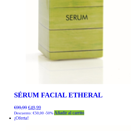
SÉRUM FACIAL ETHERAL
El
El
€
99,99
€
49,99
precio
precio
Añadir al carrito
Descuento:
€
50,00
-50%
original
actual
¡Oferta!
era:
es:
€99,99.
€49,99.