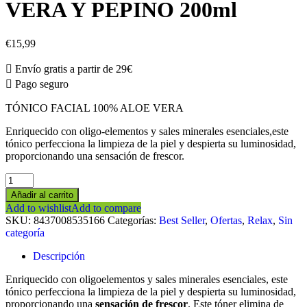
VERA Y PEPINO 200ml
€
15,99
Envío gratis a partir de 29€
Pago seguro
TÓNICO FACIAL 100% ALOE VERA
Enriquecido con oligo-elementos y sales minerales esenciales,este
tónico perfecciona la limpieza de la piel y despierta su luminosidad,
proporcionando una sensación de frescor.
TÓNICO
FACIAL
Añadir al carrito
DE
Add to wishlist
Add to compare
ALOE
SKU:
8437008535166
Categorías:
Best Seller
,
Ofertas
,
Relax
,
Sin
VERA
categoría
Y
PEPINO
Descripción
200ml
cantidad
Enriquecido con oligoelementos y sales minerales esenciales, este
tónico perfecciona la limpieza de la piel y despierta su luminosidad,
proporcionando una
sensación de frescor
. Este tóner elimina de